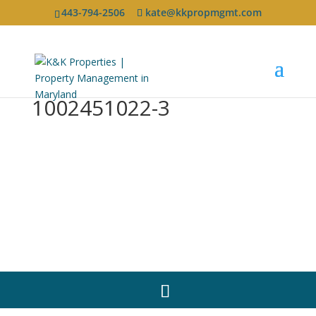
443-794-2506
kate@kkpropmgmt.com
1002451022-3