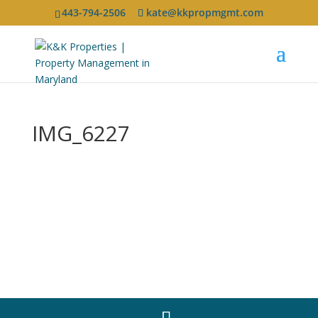
443-794-2506
kate@kkpropmgmt.com
IMG_6227