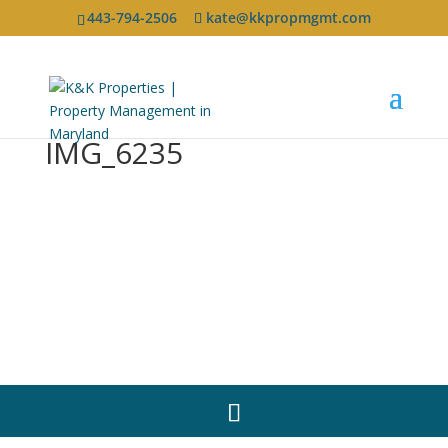
443-794-2506
kate@kkpropmgmt.com
IMG_6235