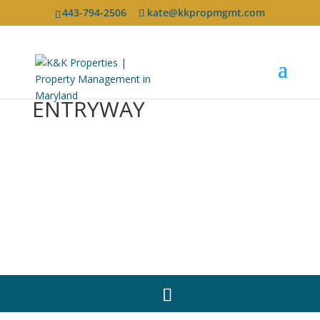
443-794-2506
kate@kkpropmgmt.com
ENTRYWAY