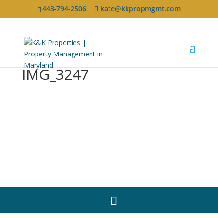
443-794-2506
kate@kkpropmgmt.com
IMG_3247