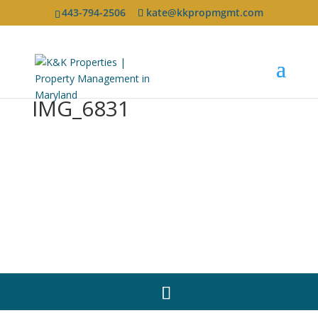
443-794-2506
kate@kkpropmgmt.com
IMG_6831