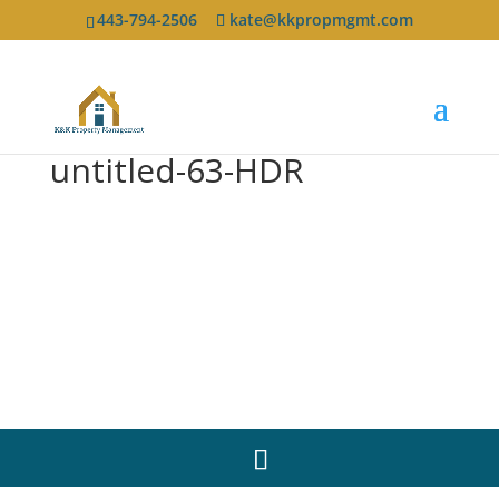
443-794-2506
kate@kkpropmgmt.com
untitled-63-HDR