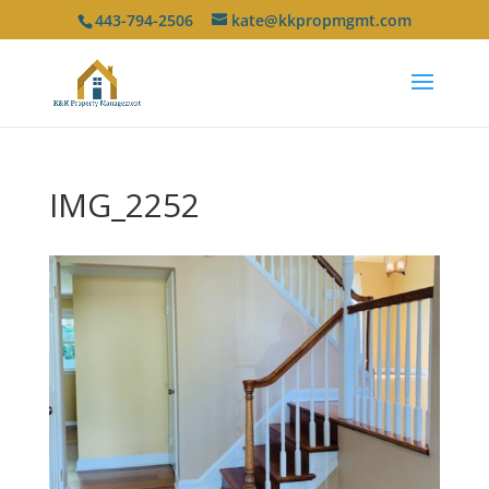
443-794-2506
kate@kkpropmgmt.com
IMG_2252