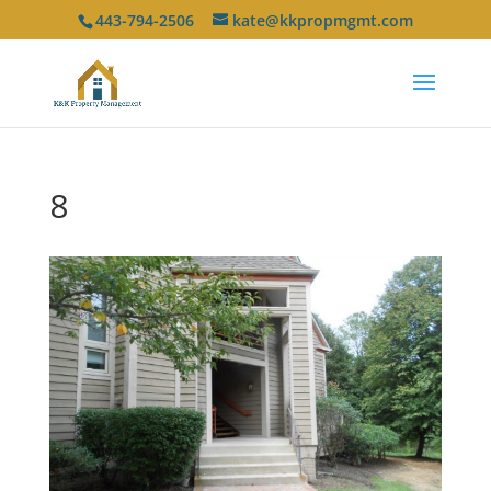
443-794-2506
kate@kkpropmgmt.com
8