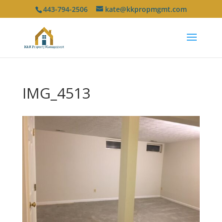
443-794-2506
kate@kkpropmgmt.com
IMG_4513