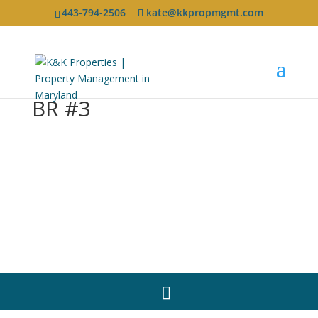
443-794-2506
kate@kkpropmgmt.com
BR #3