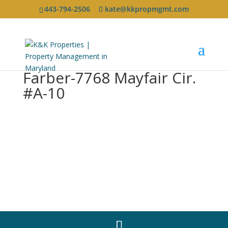
443-794-2506
kate@kkpropmgmt.com
Farber-7768 Mayfair Cir.
#A-10