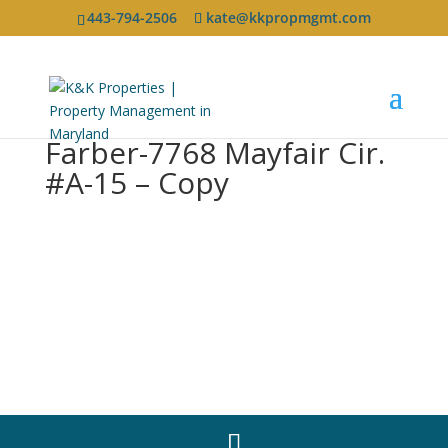
443-794-2506
kate@kkpropmgmt.com
Farber-7768 Mayfair Cir.
#A-15 – Copy