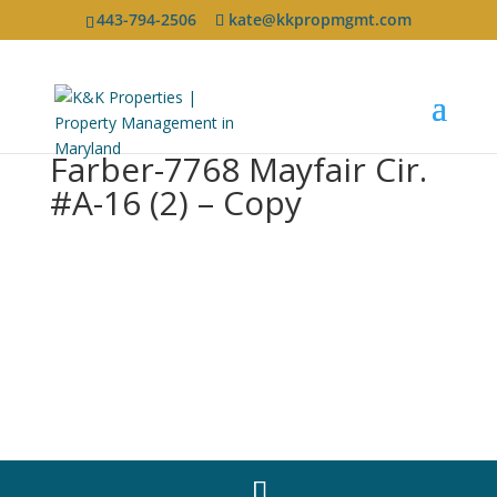
443-794-2506
kate@kkpropmgmt.com
Farber-7768 Mayfair Cir.
#A-16 (2) – Copy