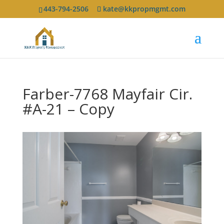
443-794-2506
kate@kkpropmgmt.com
Farber-7768 Mayfair Cir.
#A-21 – Copy