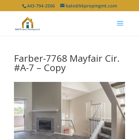
443-794-2506
kate@kkpropmgmt.com
Farber-7768 Mayfair Cir.
#A-7 – Copy