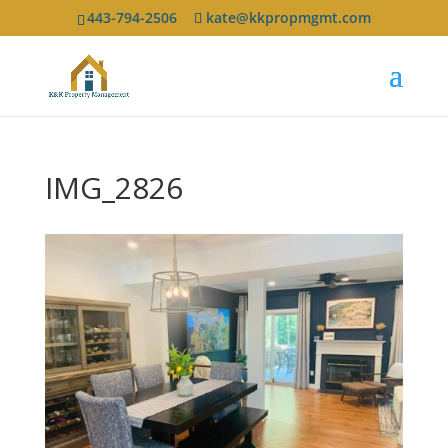
443-794-2506
kate@kkpropmgmt.com
IMG_2826