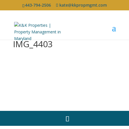
443-794-2506
kate@kkpropmgmt.com
IMG_4403