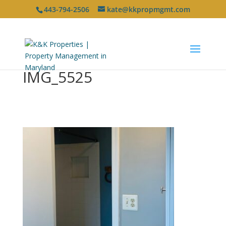
443-794-2506
kate@kkpropmgmt.com
IMG_5525