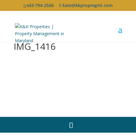
443-794-2506
kate@kkpropmgmt.com
IMG_1416